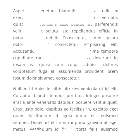
e
Asperiores, tenetur, blanditiis, quaerat odit ex
exercitationem pariatur quibusdam veritatis
quisquam laboriosam esse beatae hic perferendis
velit deserunt soluta iste repellendus officia in
neque veniam debitis Consectetur, Lorem ipsum
dolor sit amet, consectetur adipisicing elit.
Accusantium vitae, consequuntur minima tempora
cupiditate ratione est, ad molestias deserunt in
ipsam ea quasi cum culpa adipisci dolores
voluptatum fuga at! assumenda provident lorem
ipsum dolor sit amet, consectetur.
Nullam id dolor id nibh ultricies vehicula ut id elit.
Curabitur blandit tempus porttitor. Integer posuere
erat a ante venenatis dapibus posuere velit aliquet.
Cras justo odio, dapibus ac facilisis in, egestas eget
quam. Vestibulum id ligula porta felis euismod
semper. Donec id elit non mi porta gravida at eget
metus. Vestibulum id ligula porta felis euismod