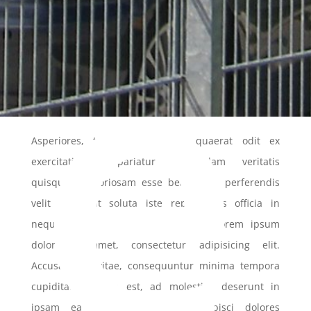
e
Asperiores, tenetur, blanditiis, quaerat odit ex
exercitationem pariatur quibusdam veritatis
quisquam laboriosam esse beatae hic perferendis
velit deserunt soluta iste repellendus officia in
neque veniam debitis Consectetur, Lorem ipsum
dolor sit amet, consectetur adipisicing elit.
Accusantium vitae, consequuntur minima tempora
cupiditate ratione est, ad molestias deserunt in
ipsam ea quasi cum culpa adipisci dolores